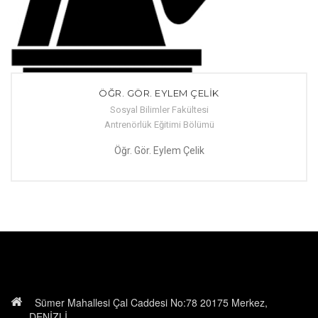
ÖĞR. GÖR. EYLEM ÇELİK
Sosyal Bilimler Fakültesi
Antrenörlük Eğitimi Bölümü
Öğr. Gör. Eylem Çelik
Sümer Mahallesi Çal Caddesi No:78 20175 Merkez,
DENİZLİ